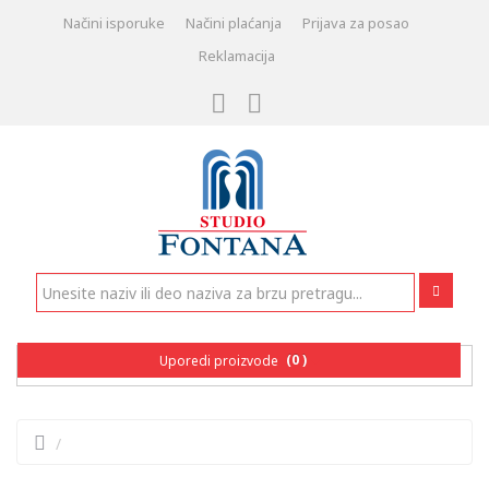
Načini isporuke
Načini plaćanja
Prijava za posao
Reklamacija
(0 )
Uporedi proizvode
/