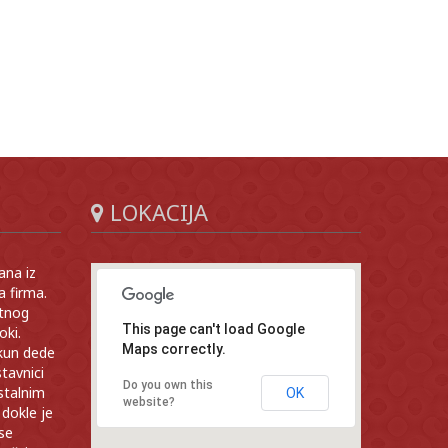
LOKACIJA
ana iz
a firma.
atnog
This page can't load Google
oki.
Maps correctly.
ukun dede
tavnici
Do you own this
stalnim
OK
website?
dokle je
se