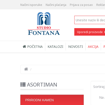
Načini isporuke
Načini plaćanja
Prijava za posao
Rekla
Uporedi proizvode
POČETNA
KATALOZI
NOVOSTI
AKCIJA
/
ASORTIMAN
Sortiraj
Na a
PRIRODNI KAMEN