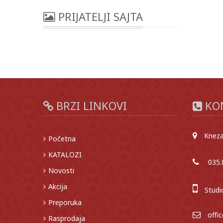
PRIJATELJI SAJTA
BRZI LINKOVI
KO
Kneza 
Početna
KATALOZI
035.8
Novosti
Akcija
Studi
Preporuka
offi
Rasprodaja