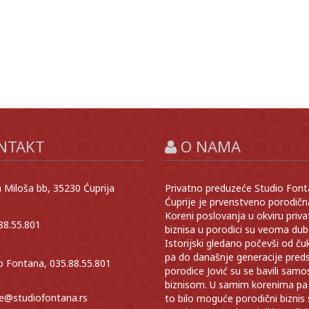
NTAKT
O NAMA
Miloša bb, 35230 Ćuprija
Privatno preduzeće Studio Font
Ćuprije je prvenstveno porodičn
Koreni poslovanja u okviru priv
8.55.801
biznisa u porodici su veoma dub
Istorijski gledano počevši od č
pa do današnje generacije preds
o Fontana, 035.88.55.801
porodice Jović su se bavili samo
biznisom. U samim korenima pa 
ce@studiofontana.rs
to bilo moguće porodični biznis 