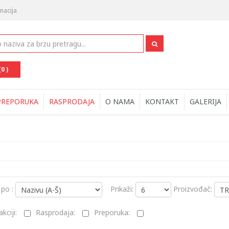
macija
(0 )
PREPORUKA
RASPRODAJA
O NAMA
KONTAKT
GALERIJA
 po :
Prikaži:
Proizvođač:
kciji:
Rasprodaja:
Preporuka: