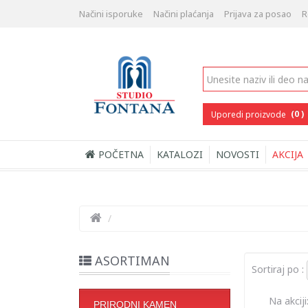
Načini isporuke
Načini plaćanja
Prijava za posao
R
(0 )
Uporedi proizvode
POČETNA
KATALOZI
NOVOSTI
AKCIJA
/
ASORTIMAN
Sortiraj po :
Na akciji
PRIRODNI KAMEN