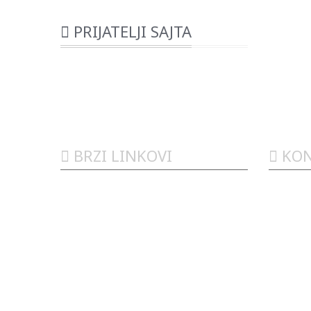
PRIJATELJI SAJTA
BRZI LINKOVI
KON
Kneza
Početna
KATALOZI
035.8
Novosti
Akcija
Studi
Preporuka
offic