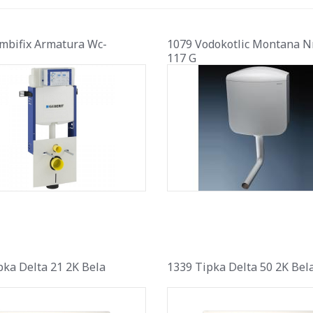
mbifix Armatura Wc-
1079 Vodokotlic Montana 
117 G
pka Delta 21 2K Bela
1339 Tipka Delta 50 2K Bel