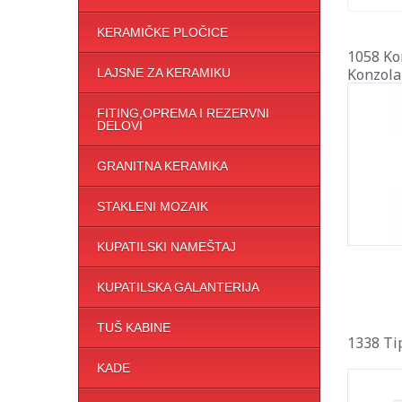
KERAMIČKE PLOČICE
1058 Ko
Konzola
LAJSNE ZA KERAMIKU
FITING,OPREMA I REZERVNI
DELOVI
GRANITNA KERAMIKA
STAKLENI MOZAIK
KUPATILSKI NAMEŠTAJ
KUPATILSKA GALANTERIJA
TUŠ KABINE
1338 Ti
KADE