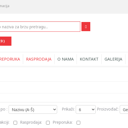
macija
(0 )
REPORUKA
RASPRODAJA
O NAMA
KONTAKT
GALERIJA
 po :
Prikaži:
Proizvođač:
kciji:
Rasprodaja:
Preporuka: