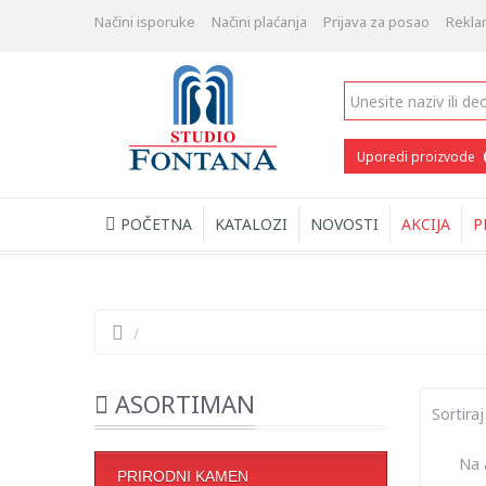
Načini isporuke
Načini plaćanja
Prijava za posao
Rekla
Uporedi proizvode
POČETNA
KATALOZI
NOVOSTI
AKCIJA
P
/
ASORTIMAN
Sortiraj
Na a
PRIRODNI KAMEN