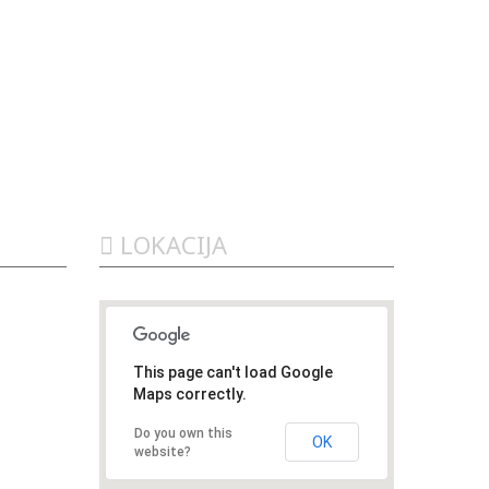
LOKACIJA
ana iz
a firma.
atnog
This page can't load Google
oki.
Maps correctly.
ukun dede
tavnici
Do you own this
stalnim
OK
website?
dokle je
se